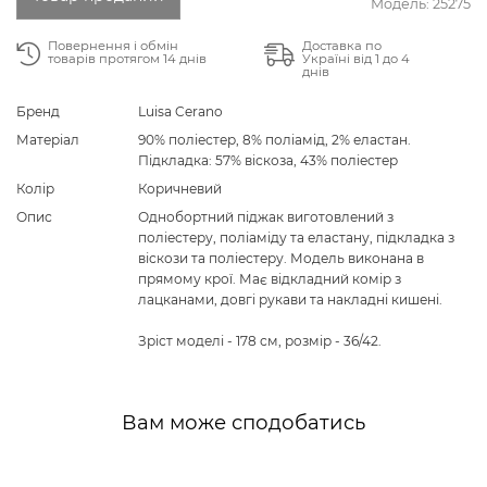
Модель:
25275
Повернення і обмін
Доставка по
товарів протягом 14 днів
Україні від 1 до 4
днів
Бренд
Luisa Cerano
Матеріал
90% поліестер, 8% поліамід, 2% еластан.
Підкладка: 57% віскоза, 43% поліестер
Колір
Коричневий
Опис
Однобортний піджак виготовлений з
поліестеру, поліаміду та еластану, підкладка з
віскози та поліестеру. Модель виконана в
прямому крої. Має відкладний комір з
лацканами, довгі рукави та накладні кишені.
Зріст моделі - 178 см, розмір - 36/42.
Вам може сподобатись