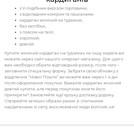
з V-подібним вирізом горловини;
з відкладним коміром та лацканами;
кардиган жіночий на ґудзиках;
без застібки;
з поясом на талії;
короткий;
довгий.
Купити жіночий кардиган на ґудзиках чи іншу модель ви
можете через сайт нашого інтернет-магазину. Для цього
вам необхідно обрати відповідний розмір, після чого –
заповнити спеціальну форму. Забрати свою обновку з
відділення “Нової Пошти” ви можете вже через 1-4 дні
після оформлення покупки. Бажаєте кардиган жіночий
довгий купити, але перед покупкою хочете його
приміряти? Замовляйте кур’єрську доставку додому.
Створюйте затишні образи разом зі стильними
кардиганами зі світу ексклюзивної моди bonlook.ua!