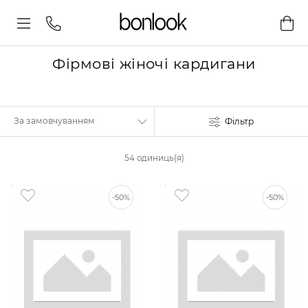
Фірмові жіночі кардигани
Фільтр
54 одиниць(я)
-50%
-50%