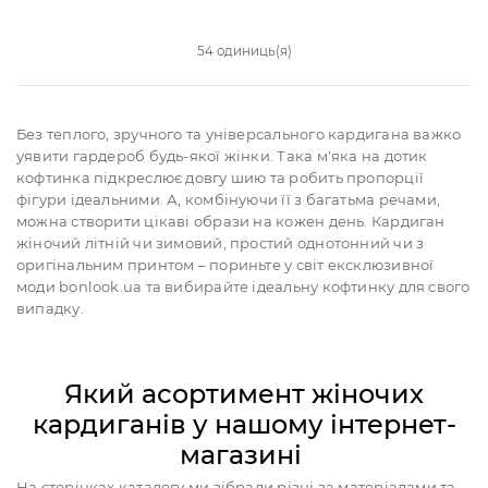
54 одиниць(я)
Без теплого, зручного та універсального кардигана важко
уявити гардероб будь-якої жінки. Така м'яка на дотик
кофтинка підкреслює довгу шию та робить пропорції
фігури ідеальними. А, комбінуючи її з багатьма речами,
можна створити цікаві образи на кожен день. Кардиган
жіночий літній чи зимовий, простий однотонний чи з
оригінальним принтом – пориньте у світ ексклюзивної
моди bonlook.ua та вибирайте ідеальну кофтинку для свого
випадку.
Який асортимент жіночих
кардиганів у нашому інтернет-
магазині
На сторінках каталогу ми зібрали різні за матеріалами та