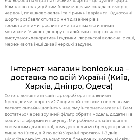
Кольорова палітра італійських шортів – це буяння фарб.
Компанію традиційним білим моделям складають чорні,
червоні, пляшково-зелені та гірчичні варіанти. Однотонні
шорти розбавляють творіння дизайнерів з
геометричними, рослинними та анімалістичними
мотивами. У якості декору в італійських шортах часто
виступають декоративні ґудзики, люрексові волокна, рюші,
мереживо та інші дизайнерські задуми.
Інтернет-магазин bonlook.ua –
доставка по всій Україні (Київ,
Харків, Дніпро, Одеса)
Хочете доповнити свій гардероб оригінальними
брендовими шортами? Скористайтесь всіма перевагами
легкого онлайн-шопінгу у нашому інтернет-магазині. Вам
достатньо через зручний фільтр обрати модель, додати її в
кошик та оформити покупку. Ми робимо онлайн-шопінг
доступним для кожної, тому доставляємо брендові речі не
лише по Києву, а й по всій Україні протягом 1-3 днів.
Відчуйте легкість та комфорт в брендових шортах зі світу