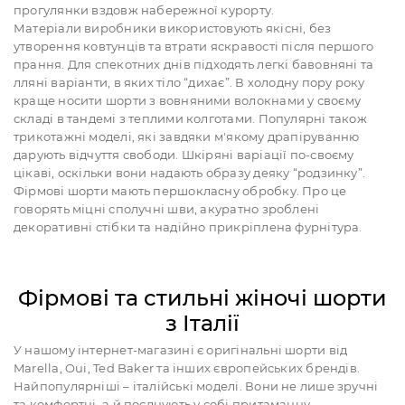
прогулянки вздовж набережної курорту.
Матеріали виробники використовують якісні, без
утворення ковтунців та втрати яскравості після першого
прання. Для спекотних днів підходять легкі бавовняні та
лляні варіанти, в яких тіло “дихає”. В холодну пору року
краще носити шорти з вовняними волокнами у своєму
складі в тандемі з теплими колготами. Популярні також
трикотажні моделі, які завдяки м'якому драпіруванню
дарують відчуття свободи. Шкіряні варіації по-своєму
цікаві, оскільки вони надають образу деяку “родзинку”.
Фірмові шорти мають першокласну обробку. Про це
говорять міцні сполучні шви, акуратно зроблені
декоративні стібки та надійно прикріплена фурнітура.
Фірмові та стильні жіночі шорти
з Італії
У нашому інтернет-магазині є оригінальні шорти від
Marella, Oui, Ted Baker та інших європейських брендів.
Найпопулярніші – італійські моделі. Вони не лише зручні
та комфортні, а й поєднують у собі притаманну