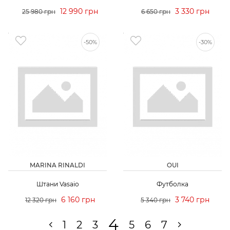
12 990 грн
3 330 грн
25 980 грн
6 650 грн
-50%
-30%
MARINA RINALDI
OUI
Штани Vasaio
Футболка
6 160 грн
3 740 грн
12 320 грн
5 340 грн
4
1
2
3
5
6
7