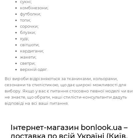
сукні;
комбінезони;
футболки;
топи;
сорочки;
блузки;
худі;
світшоти;
кардигани;
жакети;
светри;
верхній одяг.
Всі вироби відрізняються за тканинами, кольорами,
сезонами та стилістикою, що дає широкі можливості для
вибору. Якщо у вас є питання стосовно певної моделі чи ви
не знаєте, що обрати, наші стилісти-консультанти дадуть
відповіді на всі ваші питання.
Інтернет-магазин bonlook.ua –
доставка по всій Україні (Київ,