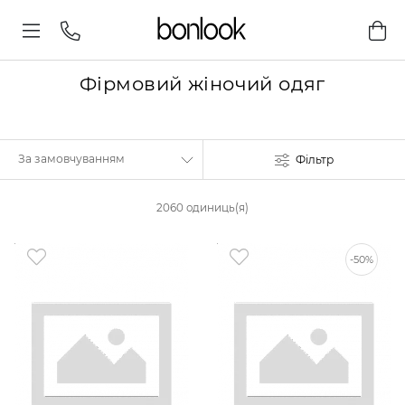
Фірмовий жіночий одяг
Фільтр
2060 одиниць(я)
-50%