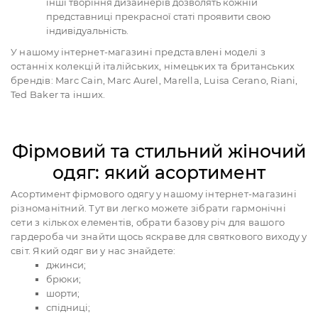
інші творіння дизайнерів дозволять кожній
представниці прекрасної статі проявити свою
індивідуальність.
У нашому інтернет-магазині представлені моделі з
останніх колекцій італійських, німецьких та британських
брендів: Marc Cain, Marc Aurel, Marella, Luisa Cerano, Riani,
Ted Baker та інших.
Фірмовий та стильний жіночий
одяг: який асортимент
Асортимент фірмового одягу у нашому інтернет-магазині
різноманітний. Тут ви легко можете зібрати гармонічні
сети з кількох елементів, обрати базову річ для вашого
гардероба чи знайти щось яскраве для святкового виходу у
світ. Який одяг ви у нас знайдете:
джинси;
брюки;
шорти;
спідниці;