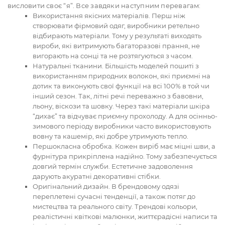
висловити своє “я”. Все завдяки наступним перевагам:
Використання якісних матеріалів. Перш ніж
створювати фірмовий одяг, виробники ретельно
відбирають матеріали. Тому у результаті виходять
вироби, які витримують багаторазові прання, не
вигорають на сонці та не розтягуються з часом.
Натуральні тканини. Більшість моделей пошиті з
використанням природних волокон, які приємні на
дотик та виконують свої функції на всі 100% в той чи
інший сезон. Так, літні речі переважно з бавовни,
льону, віскози та шовку. Через такі матеріали шкіра
“дихає” та відчуває приємну прохолоду. А для осінньо-
зимового періоду виробники часто використовують
вовну та кашемір, які добре утримують тепло.
Першокласна обробка. Кожен виріб має міцні шви, а
фурнітура прикріплена надійно. Тому забезпечується
довгий термін служби. Естетичне задоволення
дарують акуратні декоративні стібки.
Оригінальний дизайн. В брендовому одязі
переплетені сучасні тенденції, а також потяг до
мистецтва та реального світу. Трендові кольори,
реалістичні квіткові малюнки, життєрадісні написи та