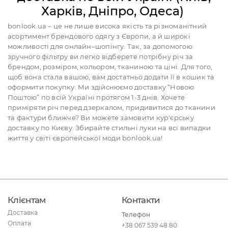
Харків, Дніпро, Одеса)
bоnlook.ua – це не лише висока якість та різноманітний
асортимент брендового одягу з Європи, а й широкі
можливості для онлайн–шопінгу. Так, за допомогою
зручного фільтру ви легко відберете потрібну річ за
брендом, розміром, кольором, тканиною та ціні. Для того,
щоб вона стала вашою, вам достатньо додати її в кошик та
оформити покупку. Ми здійснюємо доставку “Новою
Поштою” по всій Україні протягом 1-3 днів. Хочете
приміряти річ перед дзеркалом, придивитися до тканини
та фактури ближче? Ви можете замовити кур'єрську
доставку по Києву. Збирайте стильні луки на всі випадки
життя у світі європейської моди bonlook.ua!
Клієнтам
Контакти
Доставка
Телефон
Оплата
+38 067 539 48 80