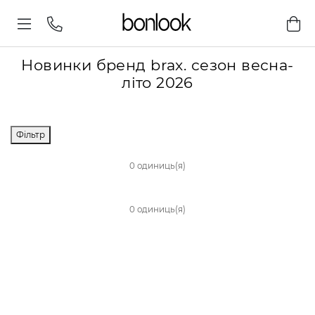
Новинки бренд brax. сезон весна-
літо 2026
Фільтр
0 одиниць(я)
0 одиниць(я)