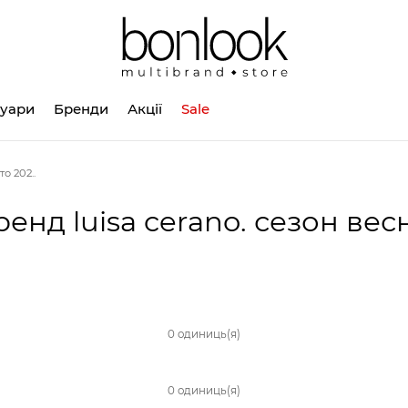
суари
Бренди
Акції
Sale
о 202..
енд luisa cerano. сезон весн
0 одиниць(я)
0 одиниць(я)