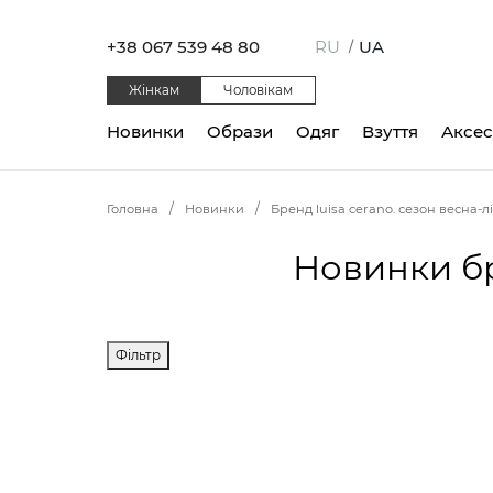
+38 067 539 48 80
RU
UA
/
Жінкам
Чоловікам
Новинки
Образи
Одяг
Взуття
Аксе
Головна
Новинки
Бренд luisa cerano. сезон весна-літ
Новинки бр
Фільтр