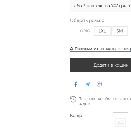
або 3 платежі по 747 грн з
Оберіть розмір
LXL
SM
ORIG
Повідомити про надходження 
Додати в кошик
Повернення і обмін товарів 
14 днів
Колір