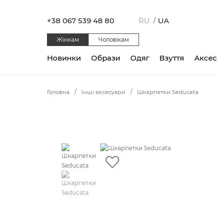
+38 067 539 48 80
RU
UA
/
Жінкам
Чоловікам
Новинки
Образи
Одяг
Взуття
Аксе
Головна
Інші аксесуари
Шкарпетки Seducata