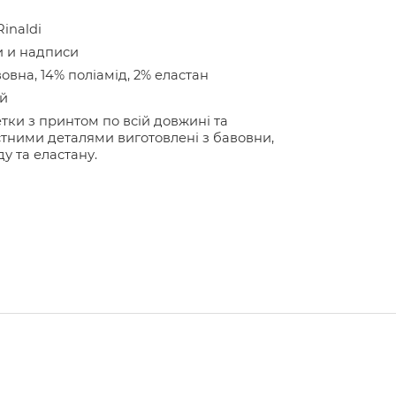
Rinaldi
и и надписи
овна, 14% поліамід, 2% еластан
й
ки з принтом по всій довжині та
тними деталями виготовлені з бавовни,
ду та еластану.