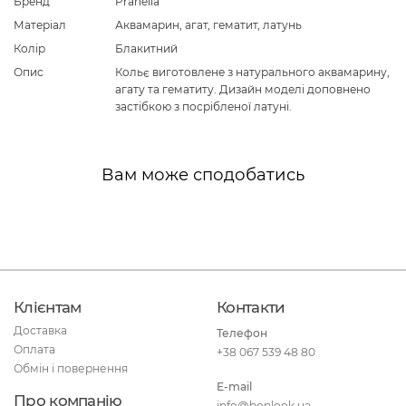
Бренд
Pranella
Матеріал
Аквамарин, агат, гематит, латунь
Колір
Блакитний
Опис
Кольє виготовлене з натурального аквамарину,
агату та гематиту. Дизайн моделі доповнено
застібкою з посрібленої латуні.
Вам може сподобатись
Клієнтам
Контакти
Доставка
Телефон
Оплата
+38 067 539 48 80
Обмін і повернення
E-mail
Про компанію
info@bonlook.ua