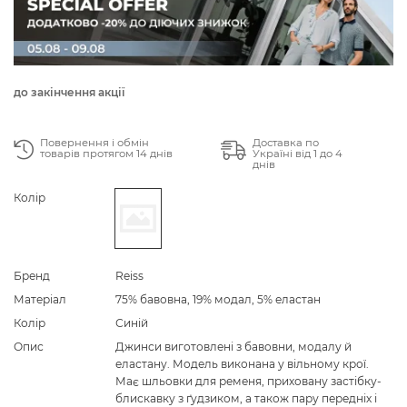
до закінчення акції
Повернення і обмін
Доставка по
товарів протягом 14 днів
Україні від 1 до 4
днів
Колір
Бренд
Reiss
Матеріал
75% бавовна, 19% модал, 5% еластан
Колір
Синій
Опис
Джинси виготовлені з бавовни, модалу й
еластану. Модель виконана у вільному крої.
Має шльовки для ременя, приховану застібку-
блискавку з ґудзиком, а також пару передніх і