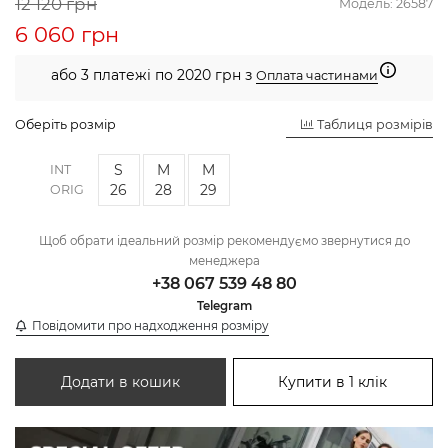
12 120 грн
Модель:
26587
6 060 грн
або 3 платежі по 2020 грн з
Оплата частинами
Оберіть розмір
Таблиця розмірів
S
M
M
INT
26
28
29
ORIG
Щоб обрати ідеальний розмір рекомендуємо звернутися до
менеджера
+38 067 539 48 80
Telegram
Повідомити про надходження розміру
Додати в кошик
Купити в 1 клік