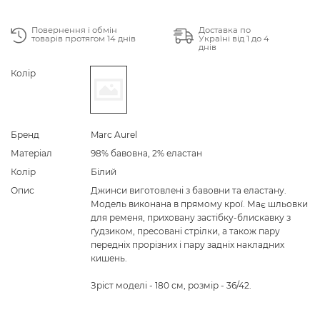
Повернення і обмін
Доставка по
товарів протягом 14 днів
Україні від 1 до 4
днів
Колір
Бренд
Marc Aurel
Матеріал
98% бавовна, 2% еластан
Колір
Білий
Опис
Джинси виготовлені з бавовни та еластану.
Модель виконана в прямому крої. Має шльовки
для ременя, приховану застібку-блискавку з
ґудзиком, пресовані стрілки, а також пару
передніх прорізних і пару задніх накладних
кишень.
Зріст моделі - 180 см, розмір - 36/42.