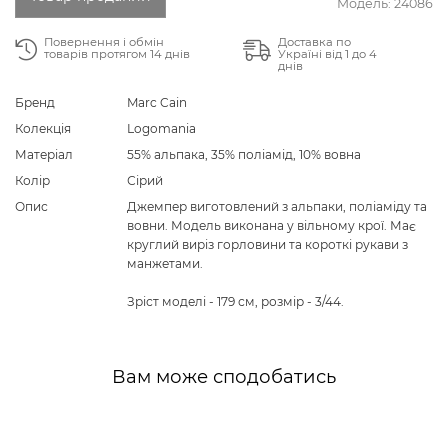
Модель:
24086
Повернення і обмін
Доставка по
товарів протягом 14 днів
Україні від 1 до 4
днів
Бренд
Marc Cain
Колекція
Logomania
Матеріал
55% альпака, 35% поліамід, 10% вовна
Колір
Сірий
Опис
Джемпер виготовлений з альпаки, поліаміду та
вовни. Модель виконана у вільному крої. Має
круглий виріз горловини та короткі рукави з
манжетами.
Зріст моделі - 179 см, розмір - 3/44.
Вам може сподобатись