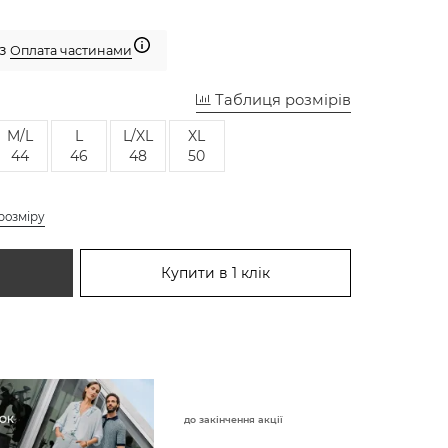
 з
Оплата частинами
Таблиця розмірів
M/L
L
L/XL
XL
44
46
48
50
розміру
Купити в 1 клік
до закінчення акції