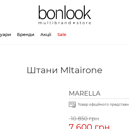
суари
Бренди
Акції
Sale
Штани Mltairone
MARELLA
Товар офіційного представни
10 850 грн
7 600 грн