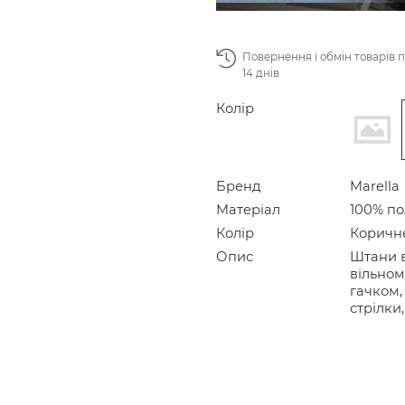
Повернення і обмін товарів 
14 днів
Колір
Бренд
Marella
Матеріал
100% по
Колір
Коричн
Опис
Штани в
вільном
гачком,
стрілки,