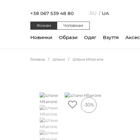
+38 067 539 48 80
RU
UA
/
Жінкам
Чоловікам
Новинки
Образи
Одяг
Взуття
Аксе
Головна
Штани
Штани Mltairone
-30%