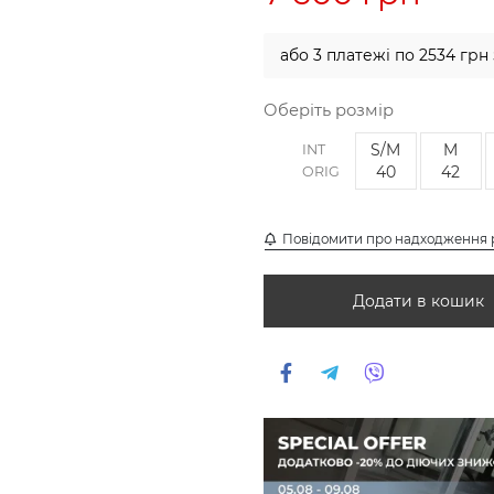
або 3 платежі по 2534 грн
Оберіть розмір
S/M
M
INT
40
42
ORIG
Повідомити про надходження 
Додати в кошик