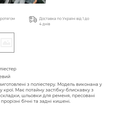
протягом
Доставка по Україні від 1 до
4 днів
ліестер
евий
иготовлені з поліестеру. Модель виконана у
у крої. Має потайну застібку-блискавку з
 складки, шльовки для ременя, пресовані
 прорізні бічні та задні кишені.