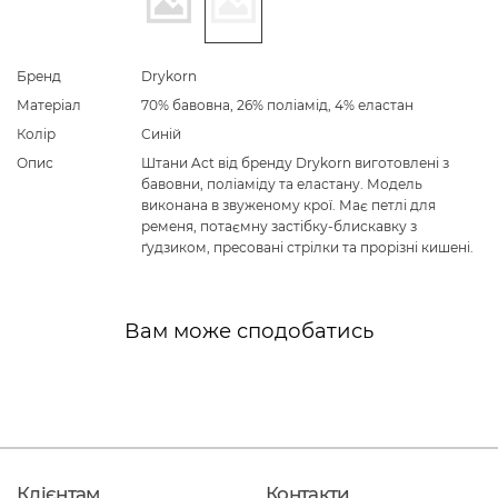
Бренд
Drykorn
Матеріал
70% бавовна, 26% поліамід, 4% еластан
Колір
Синій
Опис
Штани Act від бренду Drykorn виготовлені з
бавовни, поліаміду та еластану. Модель
виконана в звуженому крої. Має петлі для
ременя, потаємну застібку-блискавку з
ґудзиком, пресовані стрілки та прорізні кишені.
Вам може сподобатись
Клієнтам
Контакти