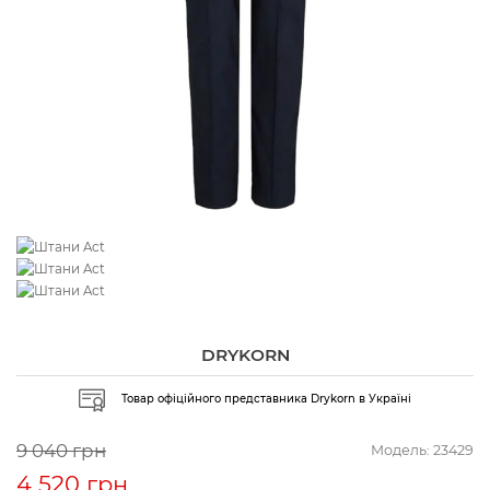
DRYKORN
Товар офіційного представника Drykorn в Україні
9 040 грн
Модель:
23429
4 520 грн