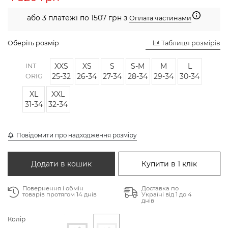
або 3 платежі по 1507 грн з
Оплата частинами
Оберіть розмір
Таблиця розмірів
XXS
XS
S
S-M
M
L
INT
25-32
26-34
27-34
28-34
29-34
30-34
ORIG
XL
XXL
31-34
32-34
Повідомити про надходження розміру
Додати в кошик
Купити в 1 клік
Повернення і обмін
Доставка по
товарів протягом 14 днів
Україні від 1 до 4
днів
Колір