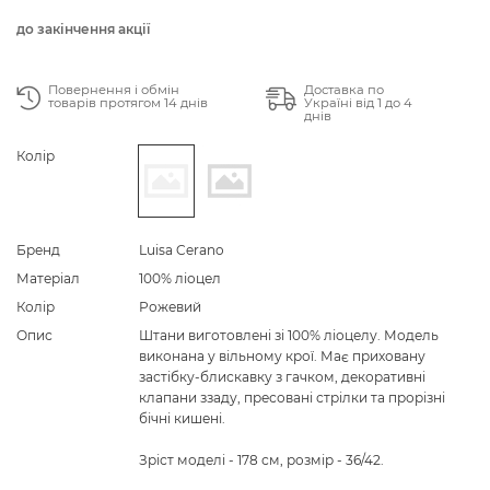
до закінчення акції
Повернення і обмін
Доставка по
товарів протягом 14 днів
Україні від 1 до 4
днів
Колір
Бренд
Luisa Cerano
Матеріал
100% ліоцел
Колір
Рожевий
Опис
Штани виготовлені зі 100% ліоцелу. Модель
виконана у вільному крої. Має приховану
застібку-блискавку з гачком, декоративні
клапани ззаду, пресовані стрілки та прорізні
бічні кишені.
Зріст моделі - 178 см, розмір - 36/42.