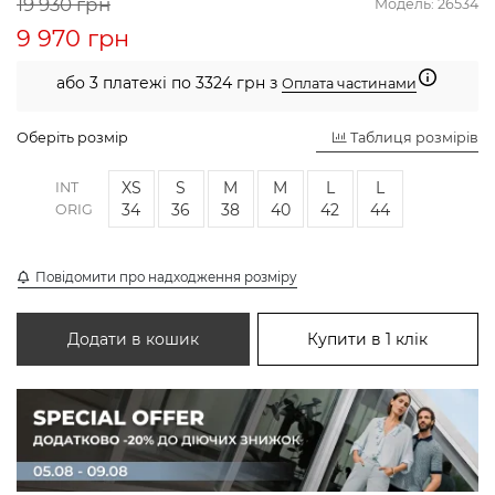
19 930 грн
Модель:
26534
9 970 грн
або 3 платежі по 3324 грн з
Оплата частинами
Оберіть розмір
Таблиця розмірів
XS
S
M
M
L
L
INT
34
36
38
40
42
44
ORIG
Повідомити про надходження розміру
Додати в кошик
Купити в 1 клік