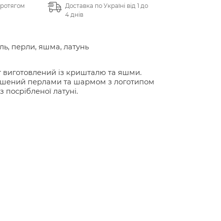
протягом
Доставка по Україні від 1 до
4 днів
a
ь, перли, яшма, латунь
 виготовлений із кришталю та яшми.
шений перлами та шармом з логотипом
з посрібленої латуні.