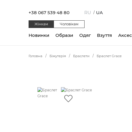
+38 067 539 48 80
RU
UA
/
Жінкам
Чоловікам
Новинки
Образи
Одяг
Взуття
Аксе
Головна
Біжутерія
Браслети
Браслет Grace