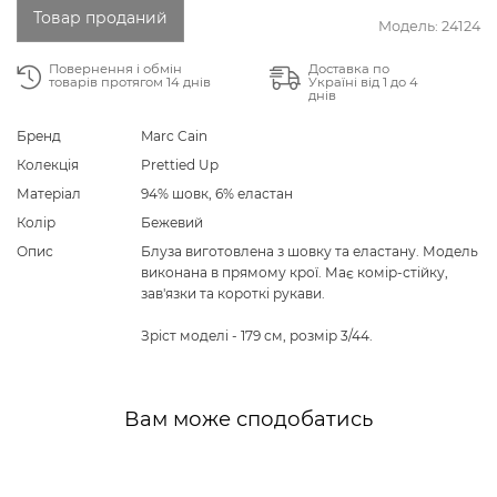
Товар проданий
Модель:
24124
Повернення і обмін
Доставка по
товарів протягом 14 днів
Україні від 1 до 4
днів
Бренд
Marc Cain
Колекція
Prettied Up
Матеріал
94% шовк, 6% еластан
Колір
Бежевий
Опис
Блуза виготовлена з шовку та еластану. Модель
виконана в прямому крої. Має комір-стійку,
зав'язки та короткі рукави.
Зріст моделі - 179 см, розмір 3/44.
Вам може сподобатись