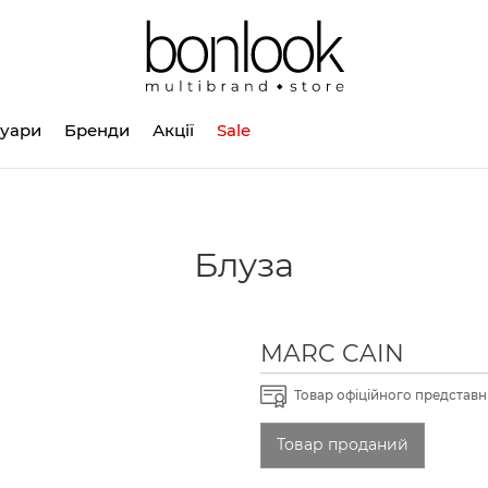
суари
Бренди
Акції
Sale
Блуза
MARC CAIN
Товар офіційного представни
Товар проданий