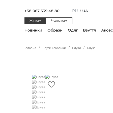
+38 067 539 48 80
RU
UA
/
Жінкам
Чоловікам
Новинки
Образи
Одяг
Взуття
Аксе
Головна
Блузи і сорочки
Блузи
Блуза