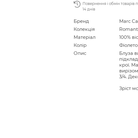
Повернення і обмін товарів 
14 днів
Бренд
Marc Ca
Колекція
Romanti
Матеріал
100% ві
Колір
Фіолет
Опис
Блуза в
підклад
крої. М
вирізом
3/4. Де
Зріст мо