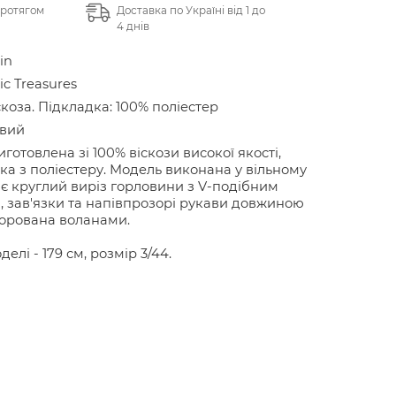
протягом
Доставка по Україні від 1 до
4 днів
in
c Treasures
скоза. Підкладка: 100% поліестер
овий
иготовлена зі 100% віскози високої якості,
ка з поліестеру. Модель виконана у вільному
ає круглий виріз горловини з V-подібним
, зав'язки та напівпрозорі рукави довжиною
корована воланами.
делі - 179 см, розмір 3/44.