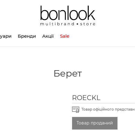
суари
Бренди
Акції
Sale
Берет
ROECKL
Товар офіційного представни
Товар проданий