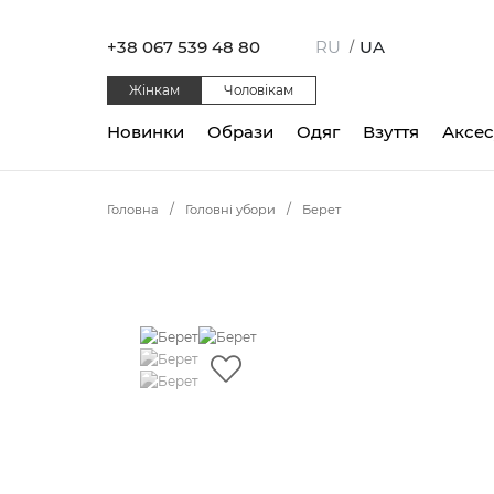
+38 067 539 48 80
RU
UA
/
Жінкам
Чоловікам
Новинки
Образи
Одяг
Взуття
Аксе
Головна
Головні убори
Берет