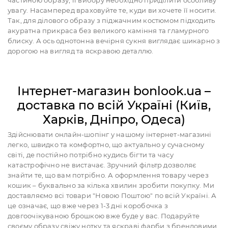
частиною образу, її вибору необхідно приділити особливу
увагу. Насамперед враховуйте те, куди ви хочете її носити.
Так, для ділового образу з піджачним костюмом підходить
акуратна прикраса без великого каміння та гламурного
блиску. А ось однотонна вечірня сукня виглядає шикарно з
дорогою на вигляд та яскравою деталлю.
Інтернет-магазин bonlook.ua –
доставка по всій Україні (Київ,
Харків, Дніпро, Одеса)
Здійснювати онлайн-шопінг у нашому інтернет-магазині
легко, швидко та комфортно, що актуально у сучасному
світі, де постійно потрібно кудись бігти та часу
катастрофічно не вистачає. Зручний фільтр дозволяє
знайти те, що вам потрібно. А оформлення товару через
кошик – буквально за кілька хвилин зробити покупку. Ми
доставляємо всі товари "Новою Поштою" по всій Україні. А
це означає, що вже через 1-3 дні коробочка з
довгоочікуваною брошкою вже буде у вас. Подаруйте
своєму образу свіжу нотку та яскраві фарби з брендовими