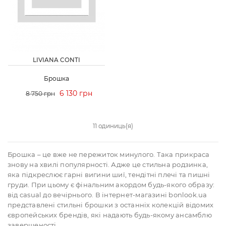
LIVIANA CONTI
Брошка
6 130 грн
8 750 грн
11 одиниць(я)
Брошка – це вже не пережиток минулого. Така прикраса
знову на хвилі популярності. Адже це стильна родзинка,
яка підкреслює гарні вигини шиї, тендітні плечі та пишні
груди. При цьому є фінальним акордом будь-якого образу:
від casual до вечірнього. В інтернет-магазині bonlook.ua
представлені стильні брошки з останніх колекцій відомих
європейських брендів, які надають будь-якому ансамблю
завершеності.