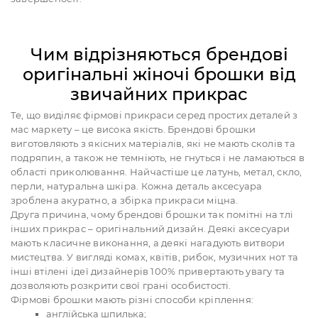
Чим відрізняються брендові
оригінальні жіночі брошки від
звичайних прикрас
Те, що виділяє фірмові прикраси серед простих деталей з
мас маркету – це висока якість. Брендові брошки
виготовляють з якісних матеріалів, які не мають сколів та
подряпин, а також не темніють, не гнуться і не ламаються в
області приколювання. Найчастіше це латунь, метал, скло,
перли, натуральна шкіра. Кожна деталь аксесуара
зроблена акуратно, а збірка прикраси міцна.
Друга причина, чому брендові брошки так помітні на тлі
інших прикрас – оригінальний дизайн. Деякі аксесуари
мають класичне виконання, а деякі нагадують витвори
мистецтва. У вигляді комах, квітів, рибок, музичних нот та
інші втілені ідеї дизайнерів 100% привертають увагу та
дозволяють розкрити свої грані особистості.
Фірмові брошки мають різні способи кріплення:
англійська шпилька;