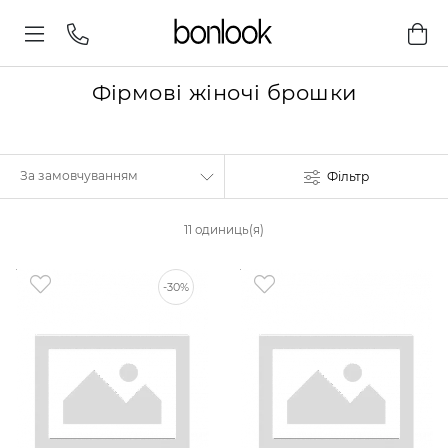
Фірмові жіночі брошки
Фільтр
11 одиниць(я)
-30%