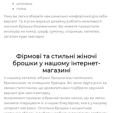
шпилька;
голка.
Тому ви легко оберете максимально комфортний для себе
варіант. Та й різні варіації дизайну роблять можливості
носіння брошки безмежними. Ви можете прикріпити
аксесуар на комір, шарф, сумочку, спідницю, капелюх,
загалом куди завгодно.
Фірмові та стильні жіночі
брошки у нашому інтернет-
магазині
У нашому каталозі зібрані брошки від італійських,
британських та німецьких брендів. Всі вони йдуть різні за
своєю стилістикою, що дозволить вам підібрати зручний
варіант для свого випадку.
Асортимент прикрас зібраний таким чином, що ви легко
зможете поєднувати їх з іншою біжутерією, яка є у нашому
інтернет-магазині. Оскільки брошка є акцентною