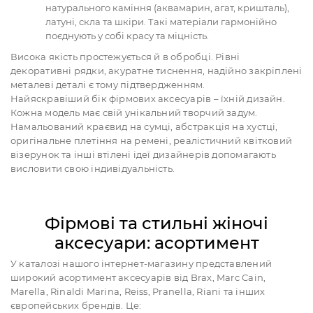
натурального каміння (аквамарин, агат, кришталь),
латуні, скла та шкіри. Такі матеріали гармонійно
поєднують у собі красу та міцність.
Висока якість простежується й в обробці. Рівні
декоративні рядки, акуратне тиснення, надійно закріплені
металеві деталі є тому підтвердженням.
Найяскравіший бік фірмових аксесуарів – їхній дизайн.
Кожна модель має свій унікальний творчий задум.
Намальований краєвид на сумці, абстракція на хустці,
оригінальне плетіння на ремені, реалістичний квітковий
візерунок та інші втілені ідеї дизайнерів допомагають
висловити свою індивідуальність.
Фірмові та стильні жіночі
аксесуари: асортимент
У каталозі нашого інтернет-магазину представлений
широкий асортимент аксесуарів від Brax, Marc Cain,
Marella, Rinaldi Marina, Reiss, Pranella, Riani та інших
європейських брендів. Це: