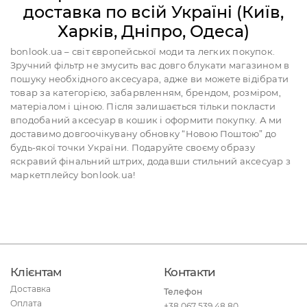
доставка по всій Україні (Київ,
Харків, Дніпро, Одеса)
bonlook.ua – світ європейської моди та легких покупок.
Зручний фільтр не змусить вас довго блукати магазином в
пошуку необхідного аксесуара, адже ви можете відібрати
товар за категорією, забарвленням, брендом, розміром,
матеріалом і ціною. Після залишається тільки покласти
вподобаний аксесуар в кошик і оформити покупку. А ми
доставимо довгоочікувану обновку “Новою Поштою” до
будь-якої точки України. Подаруйте своєму образу
яскравий фінальний штрих, додавши стильний аксесуар з
маркетплейсу bonlook.ua!
Клієнтам
Контакти
Доставка
Телефон
Оплата
+38 067 539 48 80