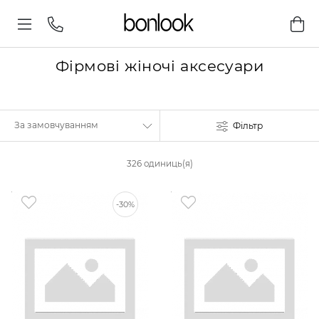
Фірмові жіночі аксесуари
Фільтр
326 одиниць(я)
-30%