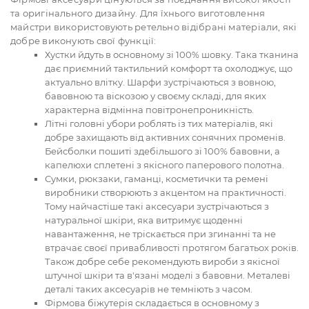
та оригінального дизайну. Для їхнього виготовлення
майстри використовують ретельно відібрані матеріали, які
добре виконують свої функції:
Хустки йдуть в основному зі 100% шовку. Така тканина
дає приємний тактильний комфорт та охолоджує, що
актуально влітку. Шарфи зустрічаються з вовною,
бавовною та віскозою у своєму складі, для яких
характерна відмінна повітронепроникність.
Літні головні убори роблять із тих матеріалів, які
добре захищають від активних сонячних променів.
Бейсболки пошиті здебільшого зі 100% бавовни, а
капелюхи сплетені з якісного паперового полотна.
Сумки, рюкзаки, гаманці, косметички та ремені
виробники створюють з акцентом на практичності.
Тому найчастіше такі аксесуари зустрічаються з
натуральної шкіри, яка витримує щоденні
навантаження, не тріскається при згинанні та не
втрачає своєї привабливості протягом багатьох років.
Також добре себе рекомендують вироби з якісної
штучної шкіри та в'язані моделі з бавовни. Металеві
деталі таких аксесуарів не темніють з часом.
Фірмова біжутерія складається в основному з