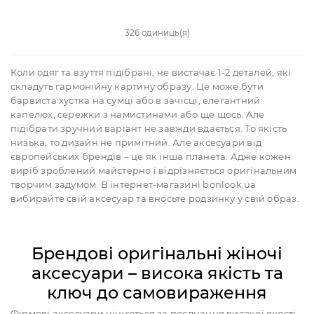
326 одиниць(я)
Коли одяг та взуття підібрані, не вистачає 1-2 деталей, які
складуть гармонійну картину образу. Це може бути
барвиста хустка на сумці або в зачісці, елегантний
капелюх, сережки з намистинами або ще щось. Але
підібрати зручний варіант не завжди вдається. То якість
низька, то дизайн не примітний. Але аксесуари від
європейських брендів – це як інша планета. Адже кожен
виріб зроблений майстерно і відрізняється оригінальним
творчим задумом. В інтернет-магазині bonlook.ua
вибирайте свій аксесуар та вносьте родзинку у свій образ.
Брендові оригінальні жіночі
аксесуари – висока якість та
ключ до самовираження
Фірмові аксесуари цінуються за поєднання високої якості