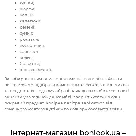
хустки;
шарфи;
кепки;
капелюхи;
ремені;
сумки;
рюкзаки;
косметички;
сережки;
кольє;
браслети;
інші аксесуари.
За забарвленням та матеріалами всі вони різні. Але ви
легко можете підібрати комплекти за схожою стилістикою
та поєднати їх в одному образі. А якщо ви любите соковиті
акценти у загальному ансамблі, зверніть увагу на один
яскравий предмет. Колірна палітра варіюється від
сонячного жовтого відтінку до кольору соковитої трави.
Інтернет-магазин bonlook.ua –