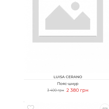
LUISA CERANO
Пояс-шнур
2 380 грн
3 400 грн
-50%