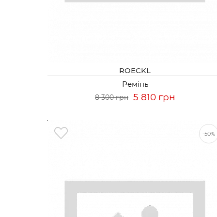
ROECKL
Ремінь
5 810 грн
8 300 грн
-50%