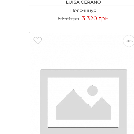
LUISA CERANO
Пояс-шнур
3 320 грн
6 640 грн
-30%