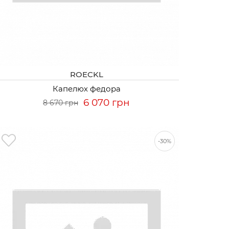
ROECKL
Капелюх федора
6 070 грн
8 670 грн
-30%