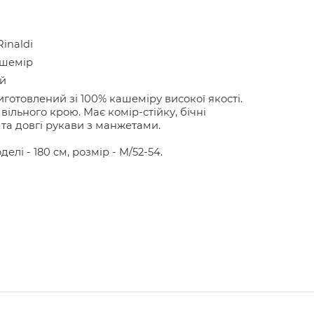
Rinaldi
ашемір
й
иготовлений зі 100% кашеміру високої якості.
вільного крою. Має комір-стійку, бічні
 та довгі рукави з манжетами.
делі - 180 см, розмір - M/52-54.