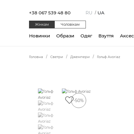
+38 067 539 48 80
RU
UA
/
Жінкам
Чоловікам
Новинки
Образи
Одяг
Взуття
Аксе
Головна
Светри
Джемпери
Гольф Avoriaz
-50%