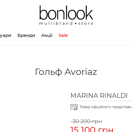
суари
Бренди
Акції
Sale
Гольф Avoriaz
MARINA RINALDI
Товар офіційного представни
30 200 грн
15 100 грн