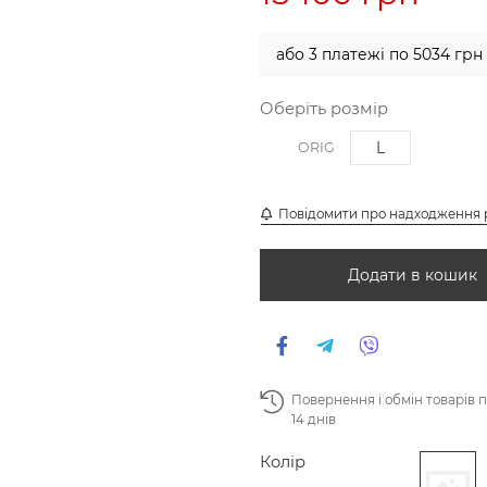
або 3 платежі по 5034 грн
Оберіть розмір
L
ORIG
Повідомити про надходження 
Додати в кошик
Повернення і обмін товарів 
14 днів
Колір