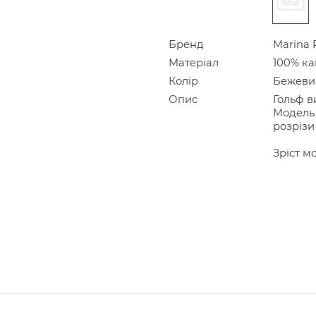
Бренд
Marina 
Матеріал
100% к
Колір
Бежеви
Опис
Гольф в
Модель 
розрізи
Зріст мо