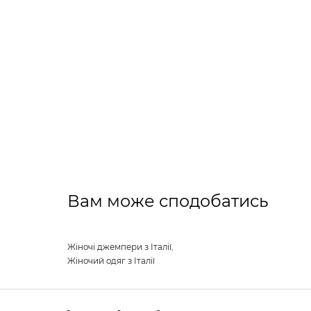
Вам може сподобатись
Жіночі джемпери з Італії
,
Жіночий одяг з Італії