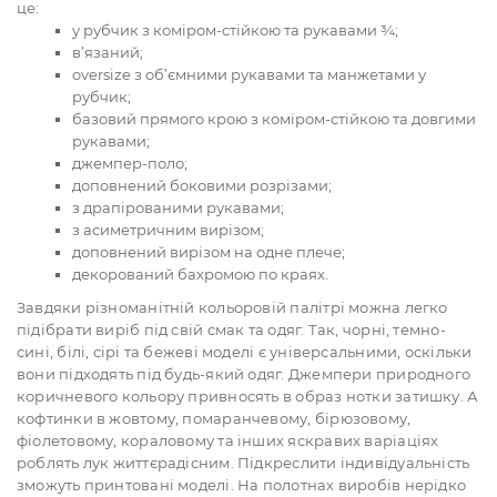
це:
у рубчик з коміром-стійкою та рукавами ¾;
в’язаний;
oversize з об’ємними рукавами та манжетами у
рубчик;
базовий прямого крою з коміром-стійкою та довгими
рукавами;
джемпер-поло;
доповнений боковими розрізами;
з драпірованими рукавами;
з асиметричним вирізом;
доповнений вирізом на одне плече;
декорований бахромою по краях.
Завдяки різноманітній кольоровій палітрі можна легко
підібрати виріб під свій смак та одяг. Так, чорні, темно-
сині, білі, сірі та бежеві моделі є універсальними, оскільки
вони підходять під будь-який одяг. Джемпери природного
коричневого кольору привносять в образ нотки затишку. А
кофтинки в жовтому, помаранчевому, бірюзовому,
фіолетовому, кораловому та інших яскравих варіаціях
роблять лук життєрадісним. Підкреслити індивідуальність
зможуть принтовані моделі. На полотнах виробів нерідко