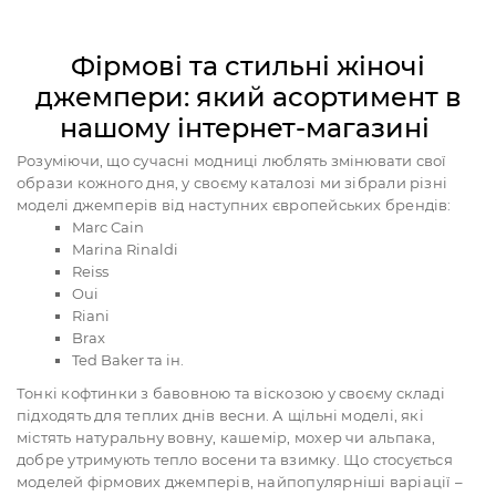
Фірмові та стильні жіночі
джемпери: який асортимент в
нашому інтернет-магазині
Розуміючи, що сучасні модниці люблять змінювати свої
образи кожного дня, у своєму каталозі ми зібрали різні
моделі джемперів від наступних європейських брендів:
Marc Cain
Marina Rinaldi
Reiss
Oui
Riani
Brax
Ted Baker та ін.
Тонкі кофтинки з бавовною та віскозою у своєму складі
підходять для теплих днів весни. А щільні моделі, які
містять натуральну вовну, кашемір, мохер чи альпака,
добре утримують тепло восени та взимку. Що стосується
моделей фірмових джемперів, найпопулярніші варіації –