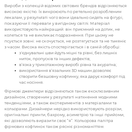
Вироби з колекцій відомих світових брендів відрізняються
високою якістю. Їх викроюють по ретельно розробленим
лекалам, у результаті чого вони ідеально сидять на фігурі,
показуючи її переваги у вигідному світлі. Матеріал
використовують найкращий: він приємний на дотик, не
колеться та не викликає подразнення. При цьому не
псується зовні: не скочується, не розтягується та не тьмяніє
з часом. Висока якість спостерігається і в самій обробці:
з'єднувальні шви йдуть міцні та рівні, без лишніх
ниток, пропусків та інших дефектів;
в’язка у трикотажному виробі рівна та акуратна;
використання в’язальних 3D машин дозволяє
створити безшовну кофтинку, яка дарує комфорт під
час носіння.
Фірмові джемпери відрізняються також ексклюзивним
дизайном, створеним у результаті натхнення модними
тенденціями, а також експериментів з матеріалами та
кольорами. Дизайнери нерідко використовують розрізи,
оригінальні принти, бахрому, асиметрію та інші прийоми,
які дозволяють виразити своє “я”. Кольорова палітра
фірмових кофтинок також рясніє різноманіттям.