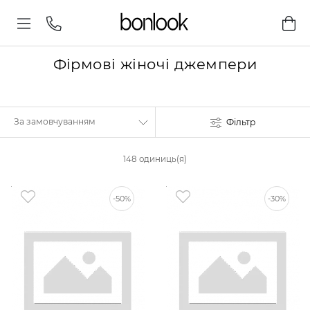
Фірмові жіночі джемпери
Фільтр
148 одиниць(я)
-50%
-30%