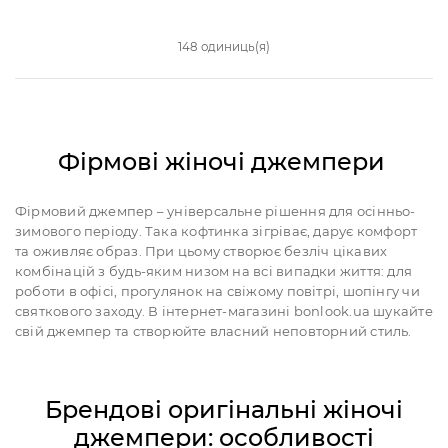
148 одиниць(я)
Фірмові жіночі джемпери
Фірмовий джемпер – універсальне рішення для осінньо-
зимового періоду. Така кофтинка зігріває, дарує комфорт
та оживляє образ. При цьому створює безліч цікавих
комбінацій з будь-яким низом на всі випадки життя: для
роботи в офісі, прогулянок на свіжому повітрі, шопінгу чи
святкового заходу. В інтернет-магазині bonlook.ua шукайте
свій джемпер та створюйте власний неповторний стиль.
Брендові оригінальні жіночі
джемпери: особливості