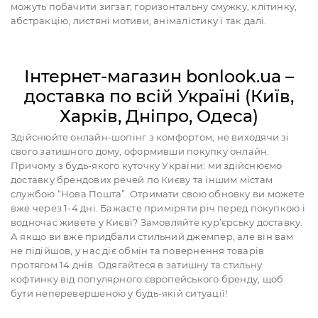
можуть побачити зигзаг, горизонтальну смужку, клітинку,
абстракцію, листяні мотиви, анімалістику і так далі.
Інтернет-магазин bonlook.ua –
доставка по всій Україні (Київ,
Харків, Дніпро, Одеса)
Здійснюйте онлайн-шопінг з комфортом, не виходячи зі
свого затишного дому, оформивши покупку онлайн.
Причому з будь-якого куточку України: ми здійснюємо
доставку брендових речей по Києву та іншим містам
службою “Нова Пошта”. Отримати свою обновку ви можете
вже через 1-4 дні. Бажаєте приміряти річ перед покупкою і
водночас живете у Києві? Замовляйте кур’єрську доставку.
А якщо ви вже придбали стильний джемпер, але він вам
не підійшов, у нас діє обмін та повернення товарів
протягом 14 днів. Одягайтеся в затишну та стильну
кофтинку від популярного європейського бренду, щоб
бути неперевершеною у будь-якій ситуації!