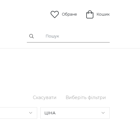
Обране
Кошик
и
Скасувати
Виберіть фільтри
ЦІНА