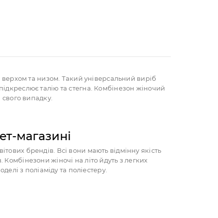
є верхом та низом. Такий універсальний виріб
підкреслює талію та стегна. Комбінезон жіночий
я свого випадку.
нет-магазині
світових брендів. Всі вони мають відмінну якість
 Комбінезони жіночі на літо йдуть з легких
оделі з поліаміду та поліестеру.