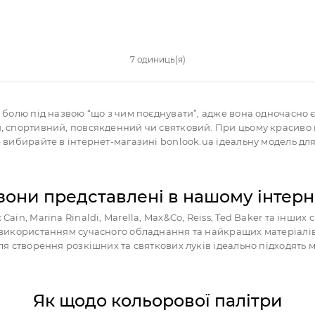
7 одиниць(я)
го болю під назвою “що з чим поєднувати”, адже вона одночасно 
й, спортивний, повсякденний чи святковий. При цьому красиво 
– вибирайте в інтернет-магазині bonlook.ua ідеальну модель дл
зони представлені в нашому інтер
ain, Marina Rinaldi, Marella, Max&Co, Reiss, Ted Baker та інших 
з використанням сучасного обладнання та найкращих матеріалів.
ля створення розкішних та святкових луків ідеально підходять м
Як щодо кольорової палітри