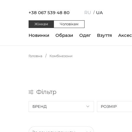
+38 067 539 48 80
RU
UA
/
Жінкам
Чоловікам
Новинки
Образи
Одяг
Взуття
Аксе
Головна
Комбінезони
Фільтр
БРЕНД
РОЗМІР