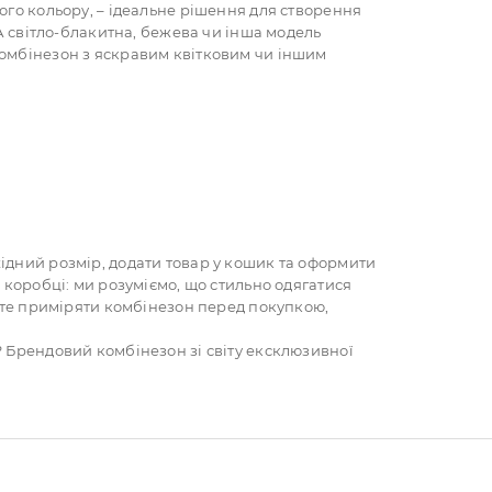
ого кольору, – ідеальне рішення для створення
 А світло-блакитна, бежева чи інша модель
комбінезон з яскравим квітковим чи іншим
ідний розмір, додати товар у кошик та оформити
 коробці: ми розуміємо, що стильно одягатися
чете приміряти комбінезон перед покупкою,
? Брендовий комбінезон зі світу ексклюзивної