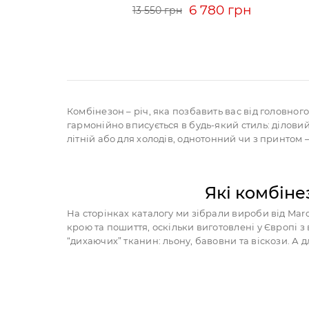
6 780 грн
13 550 грн
Комбінезон – річ, яка позбавить вас від головно
гармонійно вписується в будь-який стиль: ділови
літній або для холодів, однотонний чи з принтом 
Які комбіне
На сторінках каталогу ми зібрали вироби від Marc C
крою та пошиття, оскільки виготовлені у Європі 
“дихаючих” тканин: льону, бавовни та віскози. А д