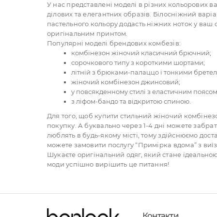
У нас представлені моделі в різних кольорових в
ділових та елегантних образів. Білосніжний варіа
пастельного кольору додасть ніжних ноток у ваш
оригінальним принтом.
Популярні моделі брендових комбезів:
комбінезон жіночий класичний брючний;
сорочкового типу з короткими шортами;
літній з брюками-палаццо і тонкими брете
жіночий комбінезон джинсовий;
у повсякденному стилі з еластичним поясом
з ліфом-бандо та відкритою спиною.
Для того, щоб купити стильний жіночий комбінезо
покупку. А буквально через 1-4 дні можете забра
люблять в будь-якому місті, тому здійснюємо дос
можете замовити послугу “Примірка вдома” з виїз
Шукаєте оригінальний одяг, який стане ідеальною
моди успішно вирішить це питання!
Контакти