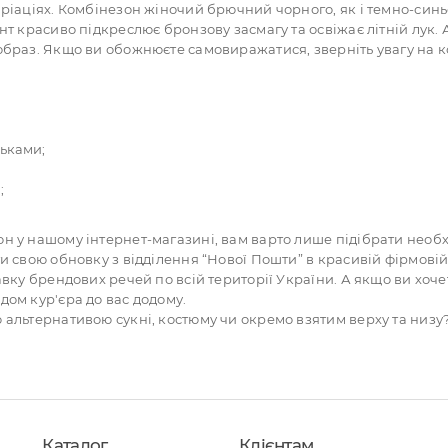
аріаціях. Комбінезон жіночий брючний чорного, як і темно-синь
нт красиво підкреслює бронзову засмагу та освіжає літній лук.
 образ. Якщо ви обожнюєте самовиражатися, зверніть увагу на 
льками;
;
н у нашому інтернет-магазині, вам варто лише підібрати необх
ти свою обновку з відділення “Нової Пошти” в красивій фірмовій
тавку брендових речей по всій території України. А якщо ви хо
дом кур'єра до вас додому.
 альтернативою сукні, костюму чи окремо взятим верху та низу
Каталог
Клієнтам