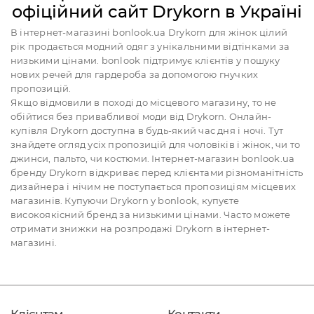
офіційний сайт Drykorn в Україні
В інтернет-магазині bonlook.ua Drykorn для жінок цілий
рік продається модний одяг з унікальними відтінками за
низькими цінами. bonlook підтримує клієнтів у пошуку
нових речей для гардероба за допомогою гнучких
пропозицій.
Якщо відмовили в поході до місцевого магазину, то не
обійтися без привабливої моди від Drykorn. Онлайн-
купівля Drykorn доступна в будь-який час дня і ночі. Тут
знайдете огляд усіх пропозицій для чоловіків і жінок, чи то
джинси, пальто, чи костюми. Інтернет-магазин bonlook.ua
бренду Drykorn відкриває перед клієнтами різноманітність
дизайнера і нічим не поступається пропозиціям місцевих
магазинів. Купуючи Drykorn у bonlook, купуєте
високоякісний бренд за низькими цінами. Часто можете
отримати знижки на розпродажі Drykorn в інтернет-
магазині.
Клієнтам
Контакти