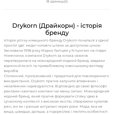
18 одиниць(я)
Drykorn (Драйкорн) - історія
бренду
Історія успіху німецького бренду Drykorn почалася з однієї
простої ідеї: модні чоловічі штани за доступною ціною.
Заснована 1996 року Марко Гьотцем у Кітцінгені на півдні
Німеччини, компанія Drykorn за кілька сезонів
перетворилася на міжнародний модний бренд, завдяки
відмінній якості та привабливому зовнішньому вигляду
виробів.
Столичний, прогресивний і придатний для повсякденного
використання, Drykorn прагне залучити впевнених і
незалежних індивідуалістів. Відповідно до своєї філософії
рекламні кампанії компанії не менш сильні. Міжнародний
модний бренд, який прагне формувати стійку ідею в
сучасному контексті з високою якістю, створюючи культові
речі, які як і раніше актуальні через роки. Мода, яка не
вища, швидша, дальша, а підкреслює і лестить особистості