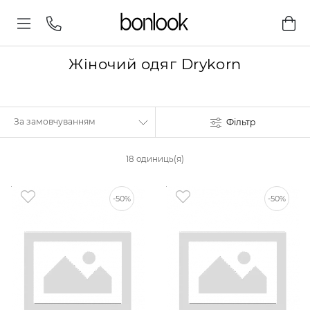
Жіночий одяг Drykorn
Фільтр
18 одиниць(я)
-50%
-50%