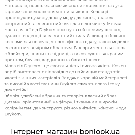
матеріалів, першокласною якістю виготовлення та дуже
гарним співвідношенням ціни та якості. Колекції
пропонують сучасну ділову моду для жінок, а також
спортивний та елегантний одяг для відпочинку. Міська
мода для неї від Drykorn поєднує в собі невимушеність,
сучасні тенденції та елегантний стиль. Є шикарні брючні
костюми для повсякденного офісного одягу, також моделі з
елегантним вечірнім вбранням. В асортименті для жінок -
є блейзери, штани та спідниці, а також сукні з яскравим
принтом, блузки, кардигани та багато іншого.
Мода від Drykorn - це екологічність і висока якість. Кожен
виріб виготовлено відповідно до найвищих стандартів
якості з міцних матеріалів. Завдяки хорошій майстерності
та високій якості тканини Drykorn служать довго і тому
дуже стійкі.
Зберіть улюблені вбрання та створіть власний образ.
Дизайн, орієнтований на фігуру, і тканини в широкій
колірній гамі демонструють різноманітність жіночої моди
Drykorn.
Інтернет-магазин bonlook.ua -