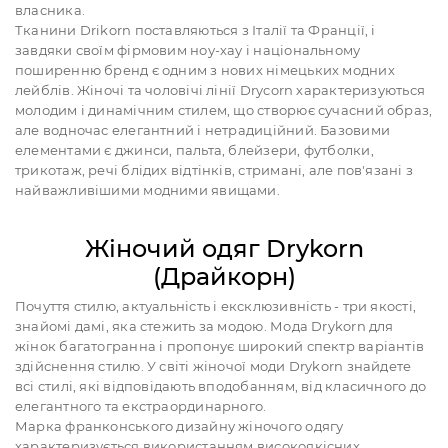
власника.
Тканини Drikorn поставляються з Італії та Франції, і
завдяки своїм фірмовим ноу-хау і національному
поширенню бренд є одним з нових німецьких модних
лейблів. Жіночі та чоловічі лінії Drycorn характеризуються
молодим і динамічним стилем, що створює сучасний образ,
але водночас елегантний і нетрадиційний. Базовими
елементами є джинси, пальта, блейзери, футболки,
трикотаж, речі блідих відтінків, стримані, але пов'язані з
найважливішими модними явищами.
Жіночий одяг Drykorn
(Драйкорн)
Почуття стилю, актуальність і ексклюзивність - три якості,
знайомі дамі, яка стежить за модою. Мода Drykorn для
жінок багатогранна і пропонує широкий спектр варіантів
здійснення стилю. У світі жіночої моди Drykorn знайдете
всі стилі, які відповідають вподобанням, від класичного до
елегантного та екстраординарного.
Марка франконського дизайну жіночого одягу
характеризується використанням високоякісних