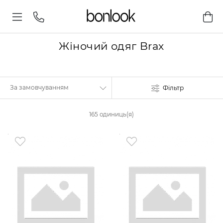
Жіночий одяг Brax
Фільтр
165 одиниць(я)