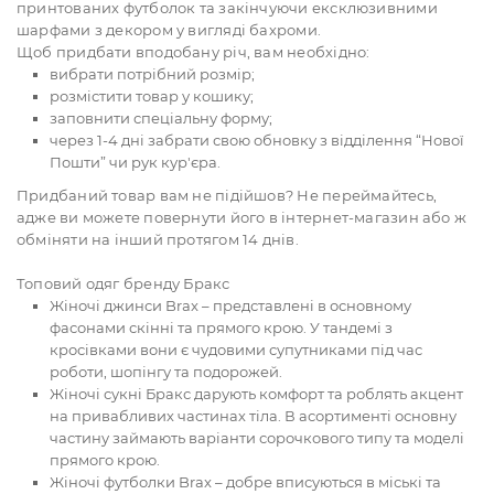
принтованих футболок та закінчуючи ексклюзивними
шарфами з декором у вигляді бахроми.
Щоб придбати вподобану річ, вам необхідно:
вибрати потрібний розмір;
розмістити товар у кошику;
заповнити спеціальну форму;
через 1-4 дні забрати свою обновку з відділення “Нової
Пошти” чи рук кур'єра.
Придбаний товар вам не підійшов? Не переймайтесь,
адже ви можете повернути його в інтернет-магазин або ж
обміняти на інший протягом 14 днів.
Топовий одяг бренду Бракс
Жіночі джинси Brax – представлені в основному
фасонами скінні та прямого крою. У тандемі з
кросівками вони є чудовими супутниками під час
роботи, шопінгу та подорожей.
Жіночі сукні Бракс дарують комфорт та роблять акцент
на привабливих частинах тіла. В асортименті основну
частину займають варіанти сорочкового типу та моделі
прямого крою.
Жіночі футболки Brax – добре вписуються в міські та