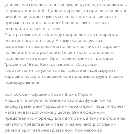
утворюючи складок та не сковуючи рухів під час ходіння та
інших активностей. Щодо матеріалів, то при виготовленні
виробів використовуються екологічно чисті, якісні та
приємні на дотик тканини: бавовна, льон, віскоза,
поліестер, поліамід та інші.
Палітра німецького бренду направлена на створення
позитивного світогляду. А тому основна увага в
асортименті зосереджена на речах свіжих та яскравих
кольорів: білого, рожевого, блакитного, фіолетового,
коралового та інших. Оригінальні принти – ще одна
“родзинка” Brax. Квіткові мотиви, абстракція,
горизонтальні смужки та інші креативні ідеї дарують
хороший настрій та дозволяють продемонструвати свою
індивідуальність.
bonlook.ua – офіційний сайт Brax в Україні
Якщо ви плануєте поповнити свою шафу одягом та
аксесуарами з життєрадісним характером, наш інтернет-
магазин вам допоможе у цьому. Він є офіційним
представником бренду Brax в Україні, а тому на сторінках
каталогу представлений величезний вибір стильних
речей з оригінальним дизайном, починаючи з