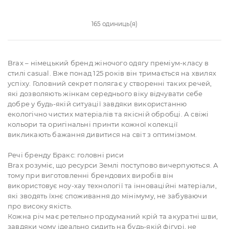
165 одиниць(я)
Brax – німецький бренд жіночого одягу преміум-класу в
стилі casual. Вже понад 125 років він тримається на хвилях
успіху. Головний секрет полягає у створенні таких речей,
які дозволяють жінкам середнього віку відчувати себе
добре у будь-якій ситуації завдяки використанню
екологічно чистих матеріалів та якісній обробці. А свіжі
кольори та оригінальні принти кожної колекції
викликають бажання дивитися на світ з оптимізмом.
Речі бренду Бракс: головні риси
Brax розуміє, що ресурси Землі поступово вичерпуються. А
тому при виготовленні брендових виробів він
використовує ноу-хау технології та інноваційні матеріали,
які зводять їхнє споживання до мінімуму, не забуваючи
про високу якість.
Кожна річ має ретельно продуманий крій та акуратні шви,
завдяки чому ідеально сидить на будь-якій фігурі, не