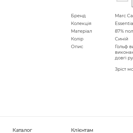
Бренд
Marc Ca
Колекція
Essentia
Матеріал
87% пол
Колір
Синій
Опис
Гольф в
виконан
довгі р
Зріст мо
Каталог
Клієнтам