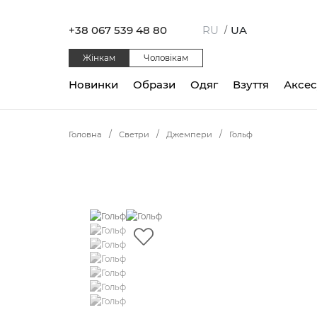
+38 067 539 48 80
RU
UA
/
Жінкам
Чоловікам
Новинки
Образи
Одяг
Взуття
Аксе
Головна
Светри
Джемпери
Гольф