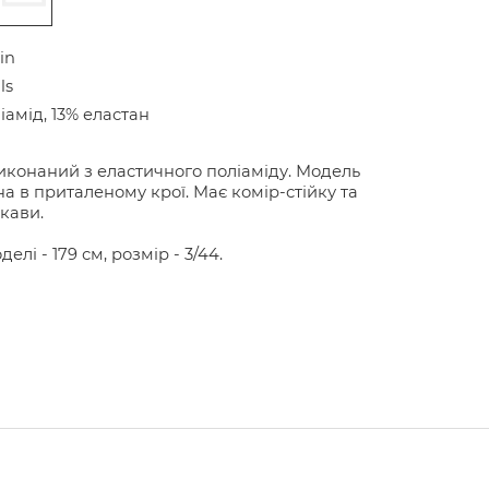
in
ls
іамід, 13% еластан
иконаний з еластичного поліаміду. Модель
а в приталеному крої. Має комір-стійку та
укави.
делі - 179 см, розмір - 3/44.