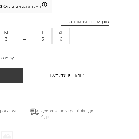
 з
Оплата частинами
Таблиця розмірів
M
L
L
XL
3
4
5
6
розміру
Купити в 1 клік
протягом
Доставка по Україні від 1 до
4 днів