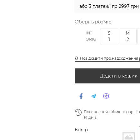
або 3 платежі по 2997 грн
Оберіть розмір
S
M
INT
1
2
ORIG
Повідомити про надходження 
Додати в кошик
Повернення і обмін товарів 
14 днів
Колір