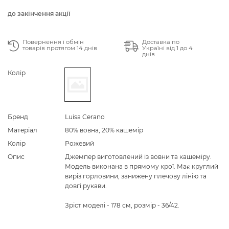
до закінчення акції
Повернення і обмін
Доставка по
товарів протягом 14 днів
Україні від 1 до 4
днів
Колір
Бренд
Luisa Cerano
Матеріал
80% вовна, 20% кашемір
Колір
Рожевий
Опис
Джемпер виготовлений із вовни та кашеміру.
Модель виконана в прямому крої. Має круглий
виріз горловини, занижену плечову лінію та
довгі рукави.
Зріст моделі - 178 см, розмір - 36/42.