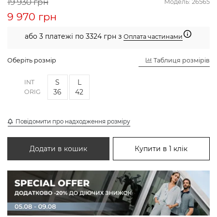
19 930 грн
Модель:
26565
9 970 грн
або 3 платежі по 3324 грн з
Оплата частинами
Оберіть розмір
Таблиця розмірів
S
L
INT
36
42
ORIG
Повідомити про надходження розміру
Додати в кошик
Купити в 1 клік