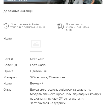
до закінчення акції
Повернення і обмін
Доставка по
товарів протягом 14 днів
Україні від 1 до 4
днів
Колір
Бренд
Marc Cain
Колекція
Leo's Oasis
Принт
Цветочный
Матеріал
97% віскоза, 3% еластан
Колір
Бежевий
Опис
Блуза виготовлена з віскози та еластану.
Модель вільного крою. Має відкладний комір з
лацканами, рукави 3/4 з манжетами.
Застібається на ґудзики.