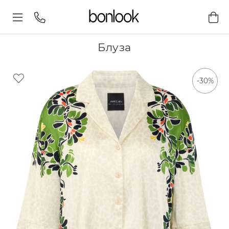
Блуза
-30%