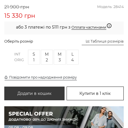
21 900 грн
Модель:
28414
15 330 грн
або 3 платежі по 5111 грн з
Оплата частинами
Оберіть розмір
Таблиця розмірів
S
M
M
L
INT
1
2
3
4
ORIG
Повідомити про надходження розміру
Додати в кошик
Купити в 1 клік