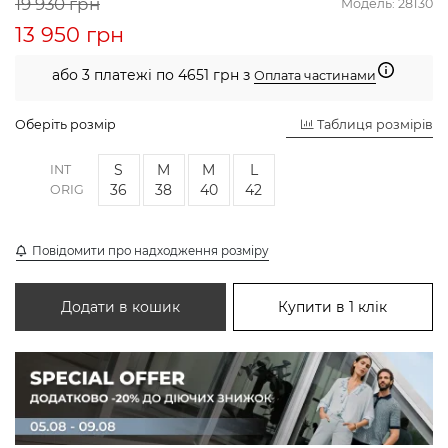
19 930 грн
Модель:
28130
13 950 грн
або 3 платежі по 4651 грн з
Оплата частинами
Оберіть розмір
Таблиця розмірів
S
M
M
L
INT
36
38
40
42
ORIG
Повідомити про надходження розміру
Додати в кошик
Купити в 1 клік