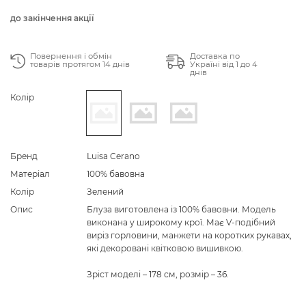
до закінчення акції
Повернення і обмін
Доставка по
товарів протягом 14 днів
Україні від 1 до 4
днів
Колір
Бренд
Luisa Cerano
Матеріал
100% бавовна
Колір
Зелений
Опис
Блуза виготовлена із 100% бавовни. Модель
виконана у широкому крої. Має V-подібний
виріз горловини, манжети на коротких рукавах,
які декоровані квітковою вишивкою.
Зріст моделі – 178 см, розмір – 36.