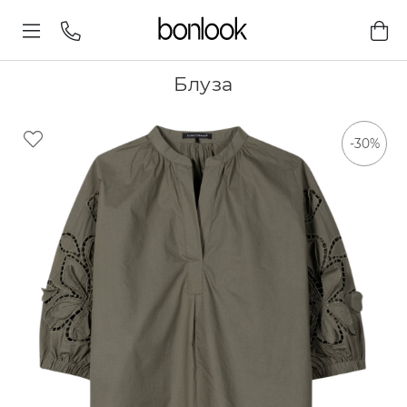
Блуза
-30%