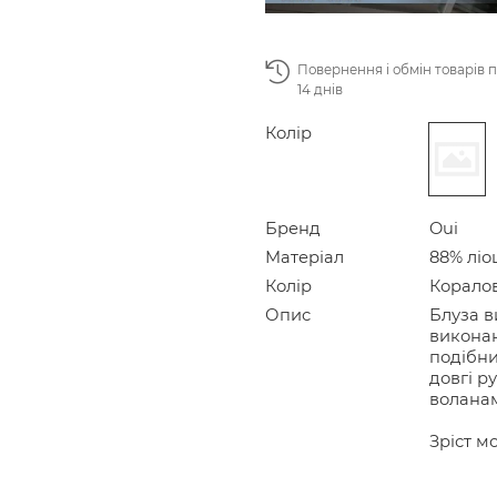
Повернення і обмін товарів 
14 днів
Колір
Бренд
Oui
Матеріал
88% ліо
Колір
Корало
Опис
Блуза в
виконан
подібни
довгі р
волана
Зріст мо