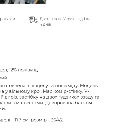
протягом
Доставка по Україні від 1 до
4 днів
цел, 12% поліамід
вий
иготовлена з ліоцелу та поліаміду. Модель
а у вільному крої. Має комір-стійку, V-
й виріз, застібку на двох ґудзиках ззаду та
укави з манжетами. Декорована бантом і
ми.
делі - 177 см, розмір - 36/42.