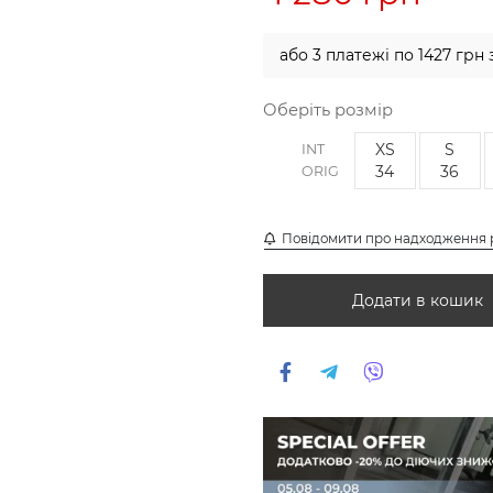
або 3 платежі по 1427 грн 
Оберіть розмір
XS
S
INT
34
36
ORIG
Повідомити про надходження 
Додати в кошик