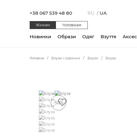
+38 067 539 48 80
RU
UA
/
Жінкам
Чоловікам
Новинки
Образи
Одяг
Взуття
Аксе
Головна
Блузи і сорочки
Блузи
Блуза
-50%