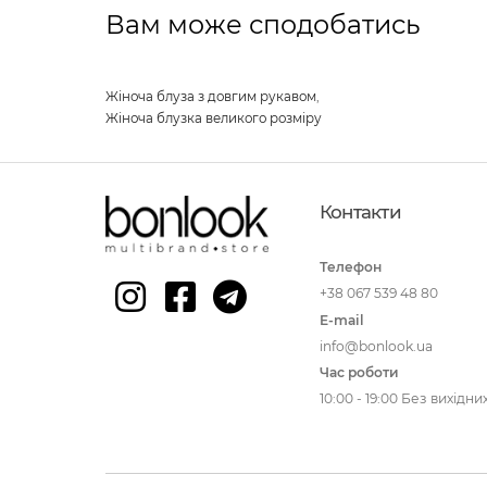
Вам може сподобатись
Жіноча блуза з довгим рукавом
,
Жіноча блузка великого розміру
Контакти
Телефон
+38 067 539 48 80
E-mail
info@bonlook.ua
Час роботи
10:00 - 19:00 Без вихідни