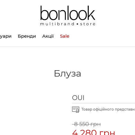
суари
Бренди
Акції
Sale
Блуза
OUI
Товар офіційного представни
8 550 грн
4 280 грн