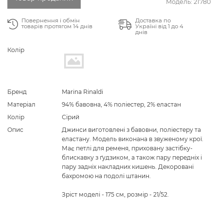
Модель:
21780
Повернення і обмін
Доставка по
товарів протягом 14 днів
Україні від 1 до 4
днів
Колір
Бренд
Marina Rinaldi
Матеріал
94% бавовна, 4% поліестер, 2% еластан
Колір
Сірий
Опис
Джинси виготовлені з бавовни, поліестеру та
еластану. Модель виконана в звуженому крої.
Має петлі для ременя, приховану застібку-
блискавку з ґудзиком, а також пару передніх і
пару задніх накладних кишень. Декоровані
бахромою на подолі штанин.
Зріст моделі - 175 см, розмір - 21/52.