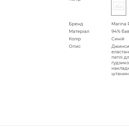
Бренд
Marina 
Матеріал
94% бав
Колір
Синій
Опис
Джинси 
еластан
петлі д
ґудзико
накладн
штанин