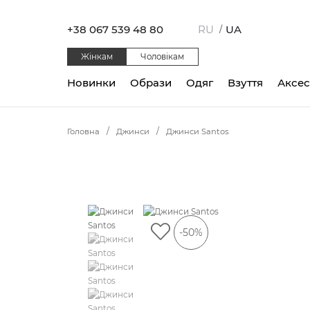
+38 067 539 48 80
RU
UA
/
Жінкам
Чоловікам
Новинки
Образи
Одяг
Взуття
Аксе
Головна
Джинси
Джинси Santos
-50%