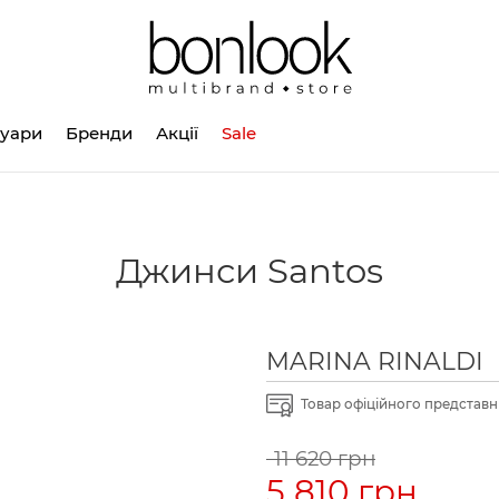
суари
Бренди
Акції
Sale
Джинси Santos
MARINA RINALDI
Товар офіційного представни
11 620 грн
5 810 грн