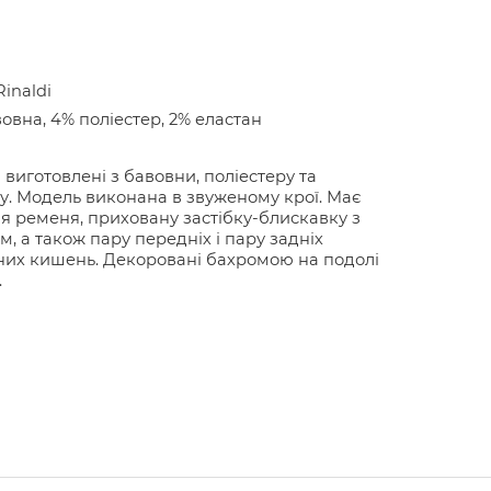
Rinaldi
овна, 4% поліестер, 2% еластан
виготовлені з бавовни, поліестеру та
у. Модель виконана в звуженому крої. Має
ля ременя, приховану застібку-блискавку з
м, а також пару передніх і пару задніх
их кишень. Декоровані бахромою на подолі
.