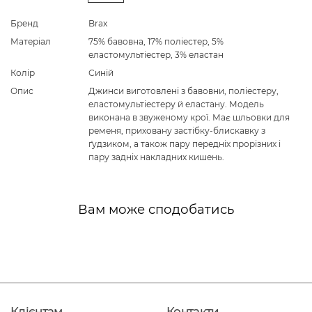
Бренд
Brax
Матеріал
75% бавовна, 17% поліестер, 5%
еластомультіестер, 3% еластан
Колір
Синій
Опис
Джинси виготовлені з бавовни, поліестеру,
еластомультіестеру й еластану. Модель
виконана в звуженому крої. Має шльовки для
ременя, приховану застібку-блискавку з
ґудзиком, а також пару передніх прорізних і
пару задніх накладних кишень.
Вам може сподобатись
Клієнтам
Контакти