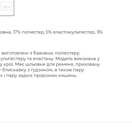
овна, 17% поліестер, 5% еластомультіестер, 3%
виготовлені з бавовни, поліестеру,
ультіестеру та еластану. Модель виконана у
у крої. Має шльовки для ременя, приховану
у-блискавку з ґудзиком, а також пару
х і пару задніх прорізних кишень.