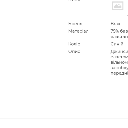
Бренд
Brax
Матеріал
75% бав
еластан
Колір
Синій
Опис
Джинси 
еластом
вільном
застібк
передні