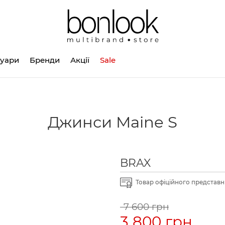
суари
Бренди
Акції
Sale
Джинси Maine S
BRAX
Товар офіційного представни
7 600 грн
3 800 грн