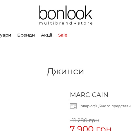
суари
Бренди
Акції
Sale
Джинси
MARC CAIN
Товар офіційного представни
11 280 грн
7 900 грн