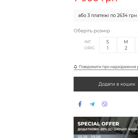
або 3 платежі по 2634 грн
Оберіть розмір
S
M
INT
1
2
ORIG
Повідомити про надходження 
Додати в кошик