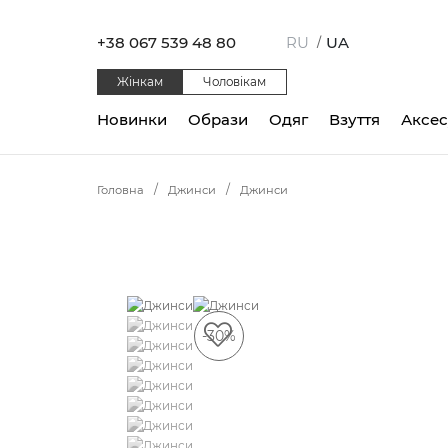
+38 067 539 48 80
RU
UA
/
Жінкам
Чоловікам
Новинки
Образи
Одяг
Взуття
Аксе
Головна
Джинси
Джинси
-30%