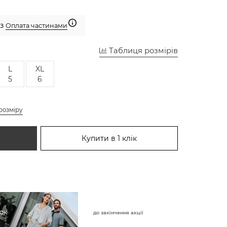
 з
Оплата частинами
Таблиця розмірів
L
XL
5
6
розміру
Купити в 1 клік
до закінчення акції