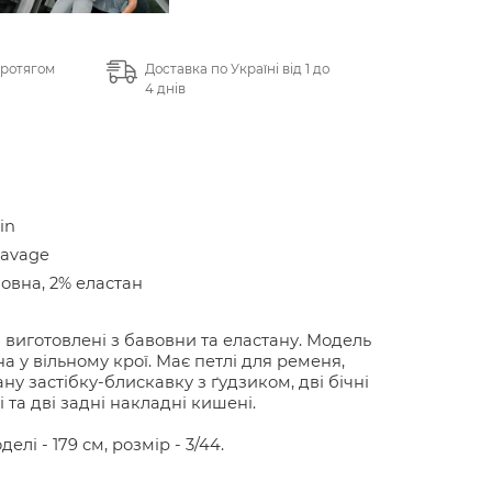
протягом
Доставка по Україні від 1 до
4 днів
in
Savage
овна, 2% еластан
виготовлені з бавовни та еластану. Модель
а у вільному крої. Має петлі для ременя,
ну застібку-блискавку з ґудзиком, дві бічні
і та дві задні накладні кишені.
делі - 179 см, розмір - 3/44.