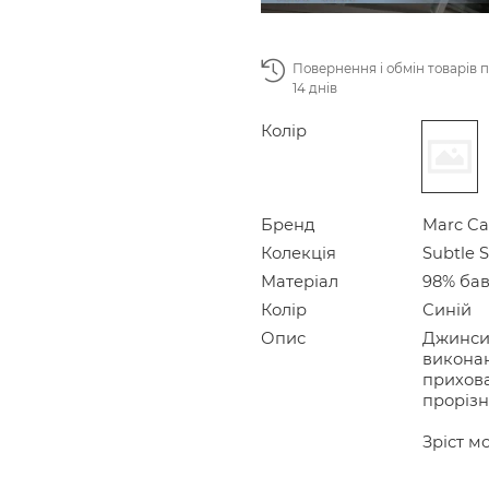
Повернення і обмін товарів 
14 днів
Колір
Бренд
Marc Ca
Колекція
Subtle 
Матеріал
98% бав
Колір
Синій
Опис
Джинси 
виконан
прихова
прорізн
Зріст мо