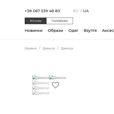
+38 067 539 48 80
RU
UA
/
Жінкам
Чоловікам
Новинки
Образи
Одяг
Взуття
Аксе
Головна
Джинси
Джинси