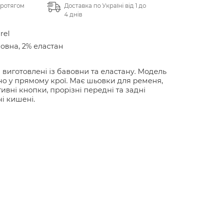
протягом
Доставка по Україні від 1 до
4 днів
rel
овна, 2% еластан
виготовлені із бавовни та еластану. Модель
о у прямому крої. Має шьовки для ременя,
ивні кнопки, прорізні передні та задні
і кишені.