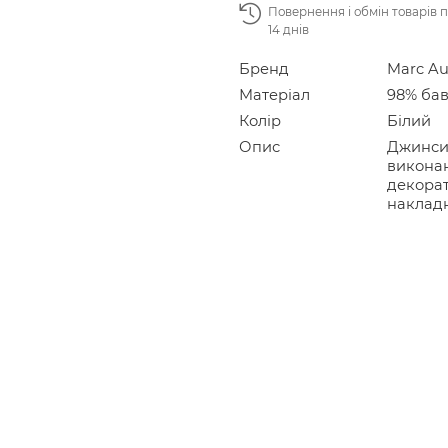
Повернення і обмін товарів 
14 днів
Бренд
Marc Au
Матеріал
98% бав
Колір
Білий
Опис
Джинси 
виконан
декорат
накладн