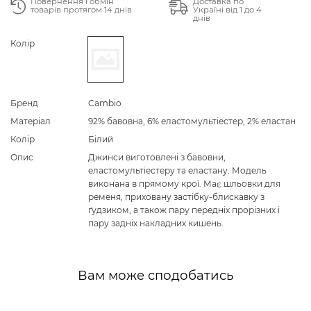
Повернення і обмін
Доставка по
товарів протягом 14 днів
Україні від 1 до 4
днів
Колір
Бренд
Cambio
Матеріал
92% бавовна, 6% еластомультіестер, 2% еластан
Колір
Білий
Опис
Джинси виготовлені з бавовни,
еластомультіестеру та еластану. Модель
виконана в прямому крої. Має шльовки для
ременя, приховану застібку-блискавку з
ґудзиком, а також пару передніх прорізних і
пару задніх накладних кишень.
Вам може сподобатись