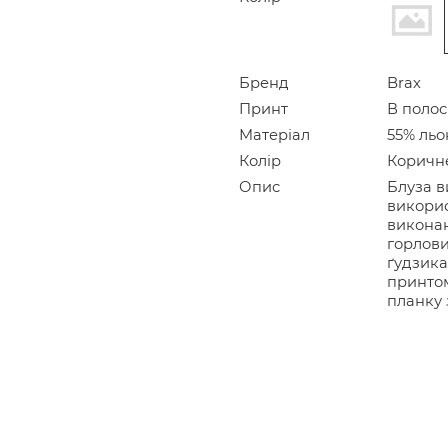
Бренд
Brax
Принт
В полос
Матеріал
55% льо
Колір
Коричн
Опис
Блуза ви
викорис
виконан
горлови
ґудзика
принтом
планку 