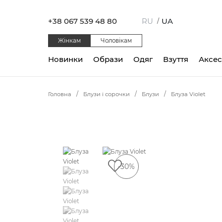
+38 067 539 48 80
RU
UA
/
Жінкам
Чоловікам
Новинки
Образи
Одяг
Взуття
Аксе
Головна
Блузи і сорочки
Блузи
Блуза Violet
-30%