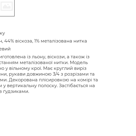
ку
н, 44% віскоза, 1% металізована нитка
евий
готовлена із льону, віскози, а також із
танням металізованої нитки. Модель
о у вільному крої. Має круглий виріз
ни, рукави довжиною 3/4 з розрізами та
ми. Декорована плісировкою на комірі та
 у вертикальну полоску. Застібається на
з ґудзиками.