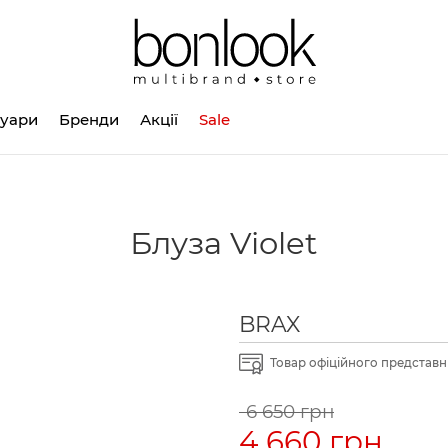
суари
Бренди
Акції
Sale
Блуза Violet
BRAX
Товар офіційного представни
6 650 грн
4 660 грн