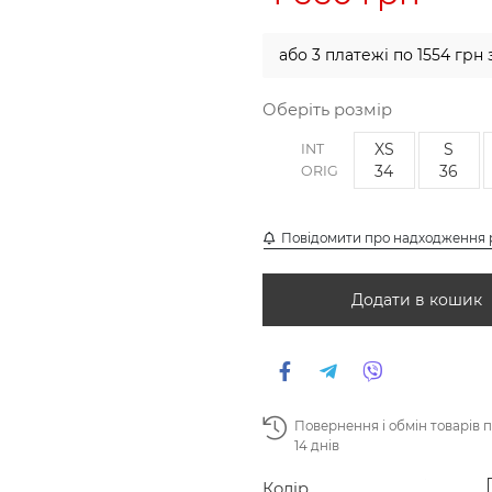
або 3 платежі по 1554 грн 
Оберіть розмір
XS
S
INT
34
36
ORIG
Повідомити про надходження 
Додати в кошик
Повернення і обмін товарів 
14 днів
Колір