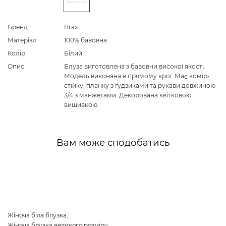
Бренд
Brax
Матеріал
100% бавовна
Колір
Білий
Опис
Блуза виготовлена з бавовни високої якості.
Модель виконана в прямому крої. Має комір-
стійку, планку з ґудзиками та рукави довжиною
3/4 з манжетами. Декорована квітковою
вишивкою.
Вам може сподобатись
Жіноча біла блузка
,
Жіноча блузка великого розміру