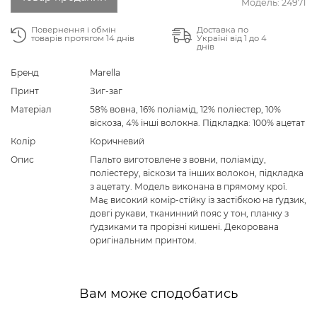
Модель:
24971
Повернення і обмін
Доставка по
товарів протягом 14 днів
Україні від 1 до 4
днів
Бренд
Marella
Принт
Зиг-заг
Матеріал
58% вовна, 16% поліамід, 12% поліестер, 10%
віскоза, 4% інші волокна. Підкладка: 100% ацетат
Колір
Коричневий
Опис
Пальто виготовлене з вовни, поліаміду,
поліестеру, віскози та інших волокон, підкладка
з ацетату. Модель виконана в прямому крої.
Має високий комір-стійку із застібкою на ґудзик,
довгі рукави, тканинний пояс у тон, планку з
ґудзиками та прорізні кишені. Декорована
оригінальним принтом.
Вам може сподобатись