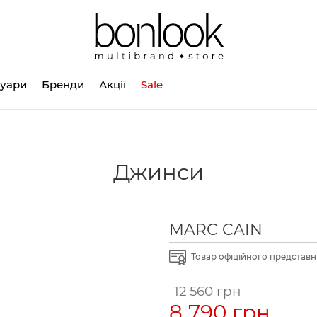
суари
Бренди
Акції
Sale
Джинси
MARC CAIN
Товар офіційного представни
12 560 грн
8 790 грн