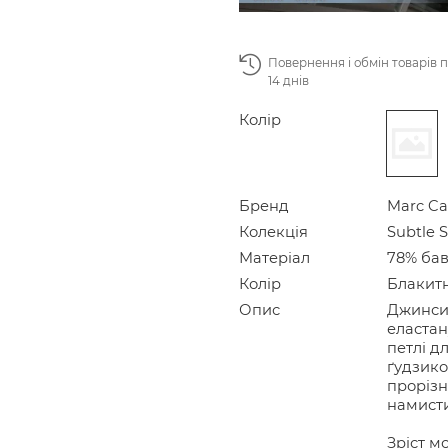
Повернення і обмін товарів 
14 днів
Колір
Бренд
Marc Ca
Колекція
Subtle 
Матеріал
78% бав
Колір
Блакит
Опис
Джинси 
еластан
петлі д
ґудзико
прорізн
намист
Зріст мо