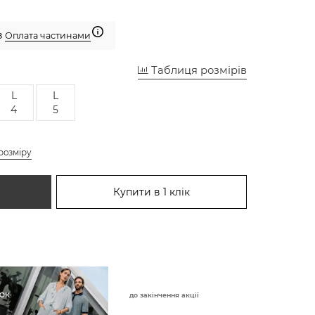
з
Оплата частинами
Таблиця розмірів
L
L
4
5
розміру
Купити в 1 клік
до закінчення акції