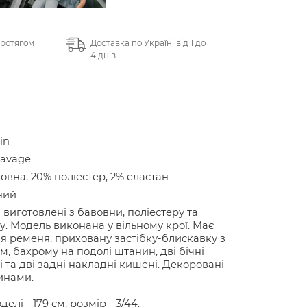
протягом
Доставка по Україні від 1 до
4 днів
in
Savage
овна, 20% поліестер, 2% еластан
ний
виготовлені з бавовни, поліестеру та
у. Модель виконана у вільному крої. Має
ля ременя, приховану застібку-блискавку з
м, бахрому на подолі штанин, дві бічні
і та дві задні накладні кишені. Декоровані
инами.
делі - 179 см, розмір - 3/44.