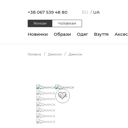
+38 067 539 48 80
RU
UA
/
Жінкам
Чоловікам
Новинки
Образи
Одяг
Взуття
Аксе
Головна
Джинси
Джинси
-30%