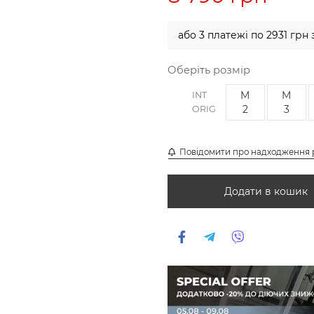
або 3 платежі по 2931 грн 
Оберіть розмір
M
M
INT
2
3
ORIG
Повідомити про надходження 
Додати в кошик