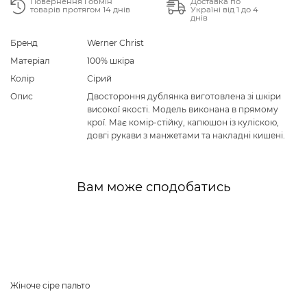
Повернення і обмін
Доставка по
товарів протягом 14 днів
Україні від 1 до 4
днів
Бренд
Werner Christ
Матеріал
100% шкіра
Колір
Сірий
Опис
Двостороння дублянка виготовлена зі шкіри
високої якості. Модель виконана в прямому
крої. Має комір-стійку, капюшон із куліскою,
довгі рукави з манжетами та накладні кишені.
Вам може сподобатись
Жіноче сіре пальто