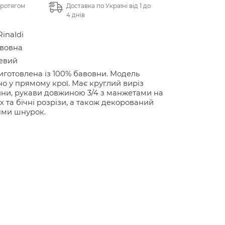
протягом
Доставка по Україні від 1 до
4 днів
Rinaldi
авовна
евий
иготовлена із 100% бавовни. Модель
о у прямому крої. Має круглий виріз
ни, рукави довжиною 3/4 з манжетами на
х та бічні розрізи, а також декорований
ями шнурок.