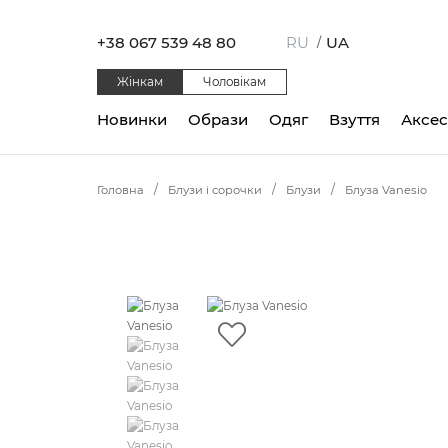
+38 067 539 48 80
RU
UA
/
Жінкам
Чоловікам
Новинки
Образи
Одяг
Взуття
Аксе
Головна
Блузи і сорочки
Блузи
Блуза Vanesio