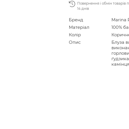
Повернення і обмін товарів 
14 днів
Бренд
Marina 
Матеріал
100% б
Колір
Коричн
Опис
Блуза в
виконан
горлови
ґудзика
камінц