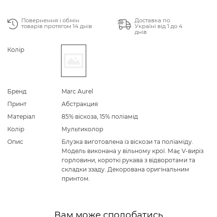
Повернення і обмін
Доставка по
товарів протягом 14 днів
Україні від 1 до 4
днів
Колір
Бренд
Marc Aurel
Принт
Абстракция
Матеріал
85% віскоза, 15% поліамід
Колір
Мультиколор
Опис
Блузка виготовлена із віскози та поліаміду.
Модель виконана у вільному крої. Має V-виріз
горловини, короткі рукава з відворотами та
складки ззаду. Декорована оригінальним
принтом.
Вам може сподобатись