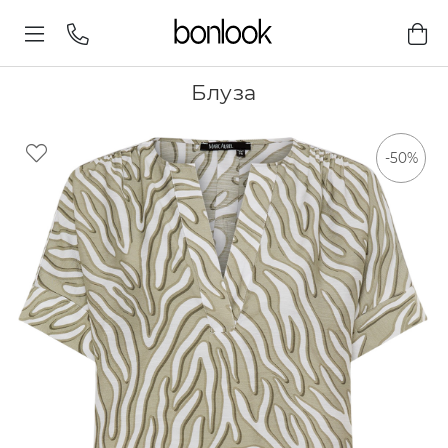
Блуза
-50%