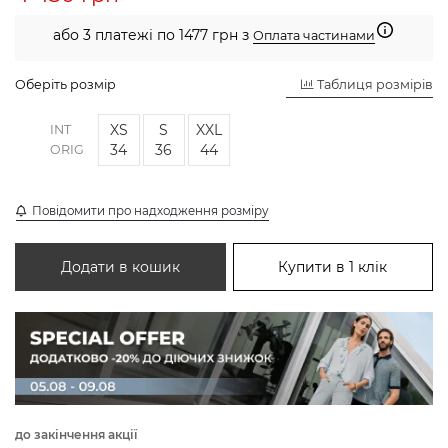
або 3 платежі по 1477 грн з
Оплата частинами
Оберіть розмір
Таблиця розмірів
XS
S
XXL
INT
34
36
44
ORIG
Повідомити про надходження розміру
Додати в кошик
Купити в 1 клік
до закінчення акції